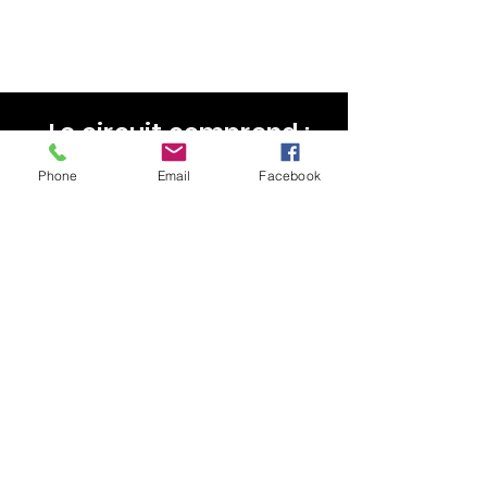
Le circuit comprend :
Guide accompagnateur
Phone
Email
Facebook
Assistance technique
Vélo de remplacement
Casque de vélo
Une bouteille d'eau
Sacoches
Cadenas
Le circuit ne
comprend pas :
Hébergement
Petit-déjeuner
Déjeuner
Boissons, visites & shopping
Transfert de baggages