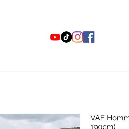
ACCUEIL
Concept
LOCATION
CONTACT
VAE Homme 
190cm)