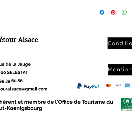
heures avant la date
Les vélos sont à réc
majeure. Merci de n
Possibilité de transf
+33-699396086.
Sélestat et en supp
En cas de litiges, le
du Tourisme et du Vo
proposer une solutio
étour Alsace
Conditi
toute procédure.
rue de la Jauge
600 SELESTAT
99.39.60.86.
touralsace@gmail.com
hérent et membre de l'Office de Tourisme du
ut-Koenigsbourg