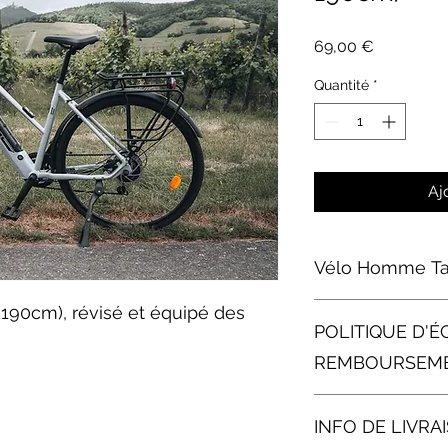
Prix
69,00 €
Quantité
*
Aj
Vélo Homme Tai
Baladez-vous en tout
190cm), révisé et équipé des
POLITIQUE D'É
confort.
REMBOURSEM
En cas d’annulation :
INFO DE LIVRA
Remboursement part
annulation 48 heures