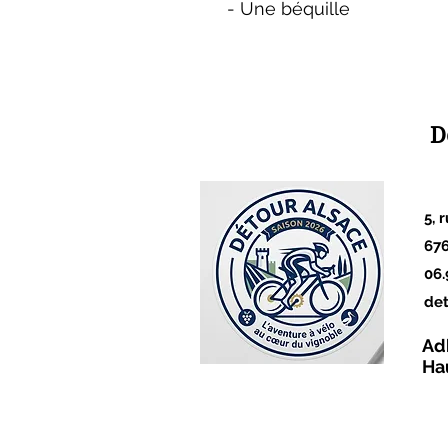
- Une béquille
D
5, 
67
06.
de
Ad
Ha